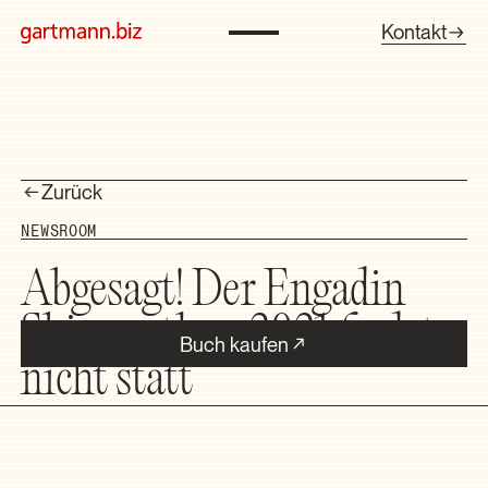
Kontakt
Zurück
NEWSROOM
Abgesagt! Der Engadin
Skimarathon 2021 findet
Buch kaufen
nicht statt