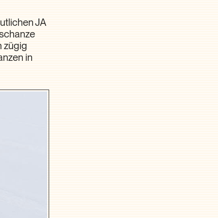
utlichen JA
aschanze
 zügig
anzen in