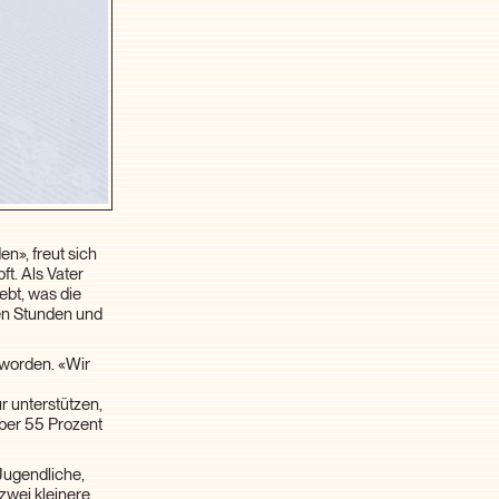
en», freut sich
ft. Als Vater
ebt, was die
gen Stunden und
 worden. «Wir
r unterstützen,
über 55 Prozent
Jugendliche,
zwei kleinere