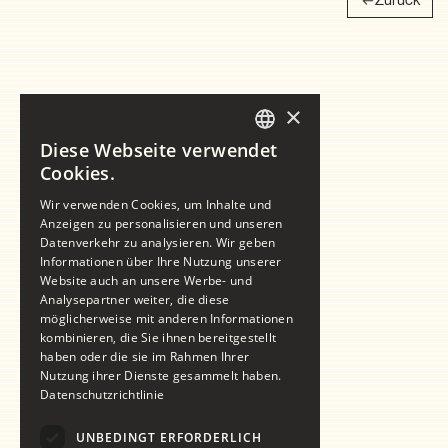
Zurück
×
Diese Webseite verwendet
GERMAN
Cookies.
ENGLISH
Wir verwenden Cookies, um Inhalte und
Anzeigen zu personalisieren und unseren
Datenverkehr zu analysieren. Wir geben
Informationen über Ihre Nutzung unserer
Website auch an unsere Werbe- und
Analysepartner weiter, die diese
möglicherweise mit anderen Informationen
kombinieren, die Sie ihnen bereitgestellt
haben oder die sie im Rahmen Ihrer
Nutzung ihrer Dienste gesammelt haben.
Datenschutzrichtlinie
UNBEDINGT ERFORDERLICH