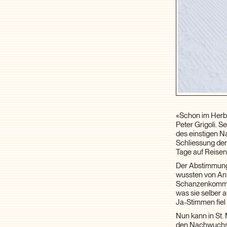
«Schon im Herbst
Peter Grigoli. S
des einstigen N
Schliessung der
Tage auf Reisen 
Der Abstimmung
wussten von Anf
Schanzenkommissi
was sie selber 
Ja-Stimmen fiel
Nun kann in St.
den Nachwuchs u