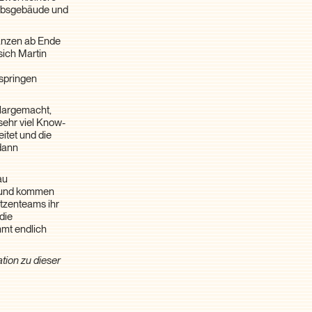
iebsgebäude und
hanzen ab Ende
sich Martin
pspringen
klargemacht,
 sehr viel Know-
itet und die
 dann
au
n und kommen
itzenteams ihr
die
mmt endlich
tion zu dieser