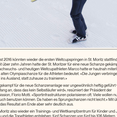
 2016 könnten wieder die ersten Weltcupspringen in St. Moritz stattfind
eit über zehn Jahren hatte der St. Moritzer für eine neue Schanze gekämp
achwuchs- und heutigen Weltcupathleten Marco hatte er hautnah miterl
 alten Olympiaschanze für die Athleten bedeutet. «Die Jungen verbrin
ins Ausland, statt zuhause zu trainieren.»
skampf für die neue Schanzenanlage war ungewöhnlich heftig geführt
ang an, dass das kein Selbstläufer wird», resümiert der Präsident der
on, Florio Motti. «Sportinfrastrukturen polarisieren oft. Viele wollen nu
auch benutzen können. Da haben es Sprungschanzen nicht leicht.» Mit 
 das Resultat am Ende aber sehr deutlich aus.
 Moritz also wieder ein Trainings- und Wettkampfzentrum für Kinder und 
nd die Topathleten entstehen: fünf Schanzen von fünf bis 106 Metern, 