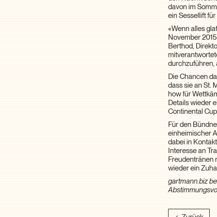
davon im Somme
ein Sessellift 
«Wenn alles gla
November 2015 f
Berthod, Direkt
mitverantwortet
durchzuführen, 
Die Chancen daf
dass sie an St. 
how für Wettkäm
Details wieder 
Continental Cup
Für den Bündner
einheimischer A
dabei in Kontak
Interesse an Tr
Freudentränen n
wieder ein Zuha
gartmann.biz be
Abstimmungsvo