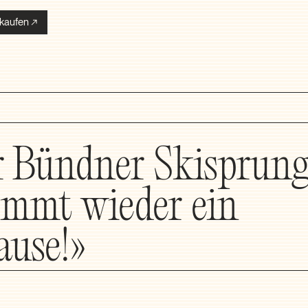
kaufen
 Bündner Skisprun
mmt wieder ein
ause!»