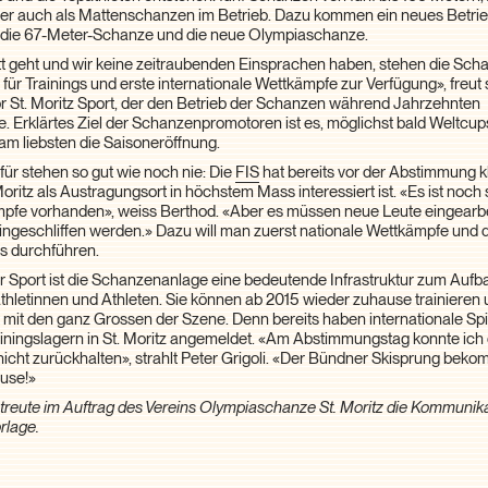
r auch als Mattenschanzen im Betrieb. Dazu kommen ein neues Betr
für die 67-Meter-Schanze und die neue Olympiaschanze.
tt geht und wir keine zeitraubenden Einsprachen haben, stehen die Sc
ür Trainings und erste internationale Wettkämpfe zur Verfügung», freut 
or St. Moritz Sport, der den Betrieb der Schanzen während Jahrzehnten
e. Erklärtes Ziel der Schanzenpromotoren ist es, möglichst bald Weltcu
am liebsten die Saisoneröffnung.
ür stehen so gut wie noch nie: Die
FIS
hat bereits vor der Abstimmung 
Moritz als Austragungsort in höchstem Mass interessiert ist. «Es ist noch
pfe vorhanden», weiss Berthod. «Aber es müssen neue Leute eingearbe
eingeschliffen werden.» Dazu will man zuerst nationale Wettkämpfe und
s durchführen.
 Sport ist die Schanzenanlage eine bedeutende Infrastruktur zum Aufb
thletinnen und Athleten. Sie können ab 2015 wieder zuhause trainiere
t mit den ganz Grossen der Szene. Denn bereits haben internationale Sp
ainingslagern in St. Moritz angemeldet. «Am Abstimmungstag konnte ich 
icht zurückhalten», strahlt Peter Grigoli. «Der Bündner Skisprung beko
use!»
treute im Auftrag des Vereins Olympiaschanze St. Moritz die Kommunika
rlage.