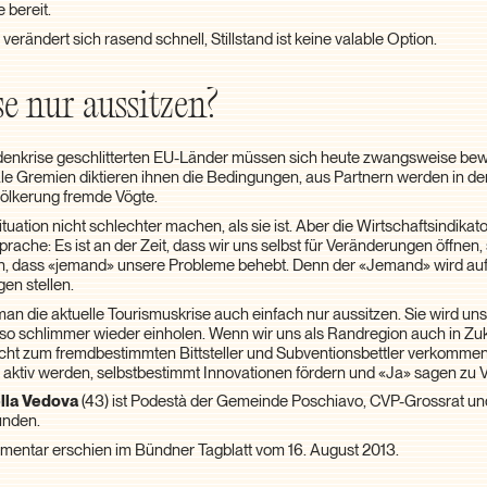
 bereit.
verändert sich rasend schnell, Stillstand ist keine valable Option.
se nur aussitzen?
ldenkrise geschlitterten EU-Länder müssen sich heute zwangsweise be
ale Gremien diktieren ihnen die Bedingungen, aus Partnern werden in d
ölkerung fremde Vögte.
uation nicht schlechter machen, als sie ist. Aber die Wirtschaftsindika
prache: Es ist an der Zeit, dass wir uns selbst für Veränderungen öffnen, 
n, dass «jemand» unsere Probleme behebt. Denn der «Jemand» wird auf 
en stellen.
an die aktuelle Tourismuskrise auch einfach nur aussitzen. Sie wird uns 
o schlimmer wieder einholen. Wenn wir uns als Randregion auch in Zuk
cht zum fremdbestimmten Bittsteller und Subventionsbettler verkommen
t aktiv werden, selbstbestimmt Innovationen fördern und «Ja» sagen zu
lla Vedova
(43) ist Podestà der Gemeinde Poschiavo, CVP-Grossrat un
ünden.
entar erschien im Bündner Tagblatt vom 16. August 2013.