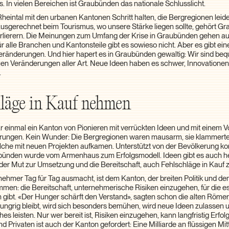
. In vielen Bereichen ist Graubünden das nationale Schlusslicht.
heintal mit den urbanen Kantonen Schritt halten, die Bergregionen lei
usgerechnet beim Tourismus, wo unsere Stärke liegen sollte, gehört G
erlierern. Die Meinungen zum Umfang der Krise in Graubünden gehen a
r alle Branchen und Kantonsteile gibt es sowieso nicht. Aber es gibt ein
Veränderungen. Und hier hapert es in Graubünden gewaltig: Wir sind b
n Veränderungen aller Art. Neue Ideen haben es schwer, Innovatione
.
läge in Kauf nehmen
einmal ein Kanton von Pionieren mit verrückten Ideen und mit einem Vo
rungen. Kein Wunder: Die Bergregionen waren mausarm, sie klammerte
che mit neuen Projekten aufkamen. Unterstützt von der Bevölkerung k
ünden wurde vom Armenhaus zum Erfolgsmodell. Ideen gibt es auch he
ft der Mut zur Umsetzung und die Bereitschaft, auch Fehlschläge in Kauf
ehmer Tag für Tag ausmacht, ist dem Kanton, der breiten Politik und de
n: die Bereitschaft, unternehmerische Risiken einzugehen, für die es
n gibt. «Der Hunger schärft den Verstand», sagten schon die alten Römer,
hungrig bleibt, wird sich besonders bemühen, wird neue Ideen zulassen 
es leisten. Nur wer bereit ist, Risiken einzugehen, kann langfristig Erf
Privaten ist auch der Kanton gefordert: Eine Milliarde an flüssigen Mit