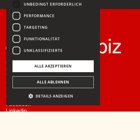
UNBEDINGT ERFORDERLICH
PERFORMANCE
TARGETING
FUNKTIONALITÄT
UNKLASSIFIZIERTE
Christian
ALLE AKZEPTIEREN
Gartmann AG
Via Quadrellas 17
ALLE ABLEHNEN
CH-7500 St. Moritz
T +41 79 355 78 78
DETAILS ANZEIGEN
welcome@gartmann.biz
Facebook
Linkedin
Datenschutz
Impressum