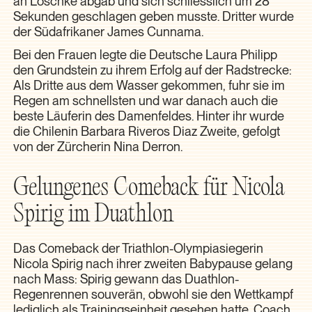
an Löschke abgab und sich schliesslich um 28
Sekunden geschlagen geben musste. Dritter wurde
der Südafrikaner James Cunnama.
Bei den Frauen legte die Deutsche Laura Philipp
den Grundstein zu ihrem Erfolg auf der Radstrecke:
Als Dritte aus dem Wasser gekommen, fuhr sie im
Regen am schnellsten und war danach auch die
beste Läuferin des Damenfeldes. Hinter ihr wurde
die Chilenin Barbara Riveros Diaz Zweite, gefolgt
von der Zürcherin Nina Derron.
Gelungenes Comeback für Nicola
Spirig im Duathlon
Das Comeback der Triathlon-Olympiasiegerin
Nicola Spirig nach ihrer zweiten Babypause gelang
nach Mass: Spirig gewann das Duathlon-
Regenrennen souverän, obwohl sie den Wettkampf
lediglich als Trainingseinheit gesehen hatte. Coach