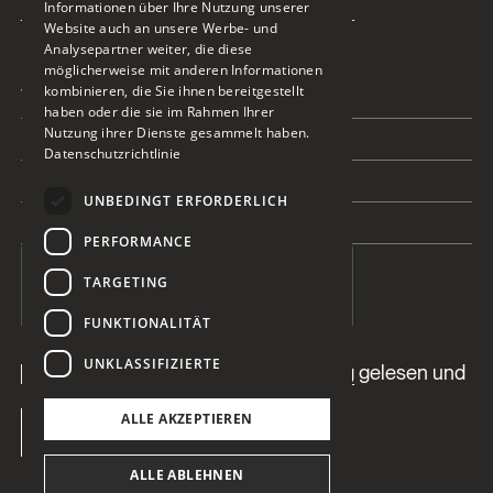
Kontakt aufnehmen
Informationen über Ihre Nutzung unserer
Website auch an unsere Werbe- und
Analysepartner weiter, die diese
möglicherweise mit anderen Informationen
This is some text inside of a div block.
This is some text inside of a 
kombinieren, die Sie ihnen bereitgestellt
haben oder die sie im Rahmen Ihrer
This is some text inside of a div block.
Nutzung ihrer Dienste gesammelt haben.
Datenschutzrichtlinie
This is some text inside of a div block.
UNBEDINGT ERFORDERLICH
This is some text inside of a div block.
PERFORMANCE
TARGETING
FUNKTIONALITÄT
UNKLASSIFIZIERTE
Ich habe die
Datenschutzerklärung
gelesen und
verstanden.
ALLE AKZEPTIEREN
ALLE ABLEHNEN