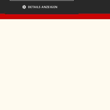
DETAILS ANZEIGEN
Christian
Gartmann AG
Via Quadrellas 17
CH-7500 St. Moritz
T +41 79 355 78 78
welcome@gartmann.biz
Facebook
Linkedin
Datenschutz
Impressum