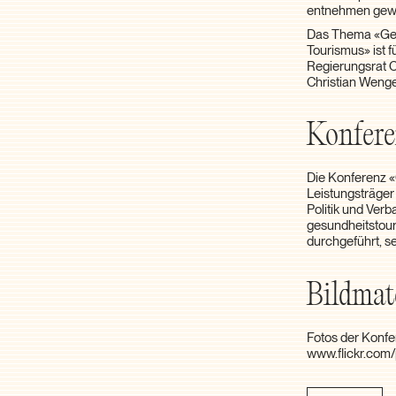
entnehmen gewes
Das Thema «Gesu
Tourismus» ist 
Regierungsrat C
Christian Wenge
Konfere
Die Konferenz «G
Leistungsträge
Politik und Ver
gesundheitstour
durchgeführt, se
Bildmat
Fotos der Konfe
www.flickr.co