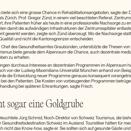
iete sich eine grosse Chance in Rehabilitationsangeboten, sagte der D
als Zürich, Prof. Gregor Zünd, in einem viel beachteten Referat. Zentrum
rt, ihre Patienten früher als heute in eine professionelle Nachsorge zu e
nnten damit die aufwändigen Infrastrukturen der Zentrumsspitäler entlaste
ent gesenkt werden, zeigte sich Zünd überzeugt. Wo die Nachsorge stattfi
Qualität und nicht die Kantonsgrenzen entscheiden.
, Chef des Gesundheitsamtes Graubünden, unterstützte die Thesen von 
rismus biete gerade dem Alpenraum die Chance, auch dezentrale medi
ben zu erhalten.
ungen durchaus Interesse an dezentralen Programmen im Alpenraum h
risch von der Ludwig-Maximilians-Universität München anhand von Beis
erde die Entwicklung neuer Programme genauso konsequent vorangetrie
bei den Patienten. Die Kosten von vorbeugenden Programmen betrügen
ehandlung bei späteren Erkrankungen, sagte Frisch.
ht sogar eine Goldgrube
beleuchtete Jürg Schmid, Noch-Direktor von Schweiz Tourismus, die bish
 Gesundheitsdestination Schweiz im Ausland. Touristiker hätten für me
h nicht das Know-how, sagte er. Sie sollten sich auf gesunde Gäste und i