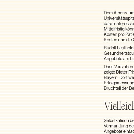
Dem Alpenraum b
Universitätsspit
daran interessie
Mittelfristig kö
Kosten pro Pati
Kosten und die 
Rudolf Leuthold
Gesundheitstou
Angebote am Le
Dass Versicher
zeigte Dieter F
Bayern. Dort w
Erfolgsmessung 
Bruchteil der B
Vielleic
Selbstkritisch 
Vermarktung der
Angebote einfac