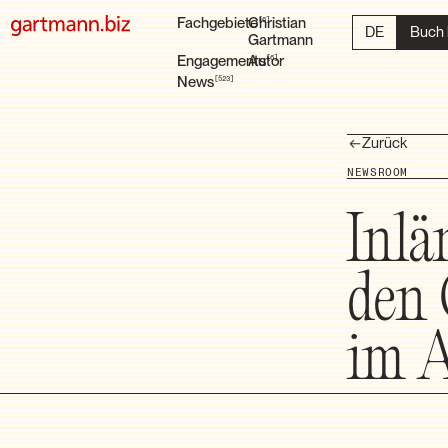
Fachgebiete
Christian
6
DE
Buch 
Gartmann
Engagements
Autor
6
News
523
Zurück
NEWSROOM
Inlä
den 
im 