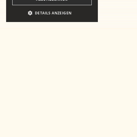
DETAILS ANZEIGEN
Vorbereitet auf
dasWesentliche
Kontakt aufnehmen
This is some text inside of a div block.
This is some text inside of a 
This is some text inside of a div block.