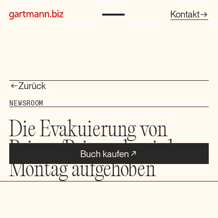
Kontakt
Zurück
NEWSROOM
Die Evakuierung von
Brienz/Brinzauls wird am
Buch kaufen
Montag aufgehoben