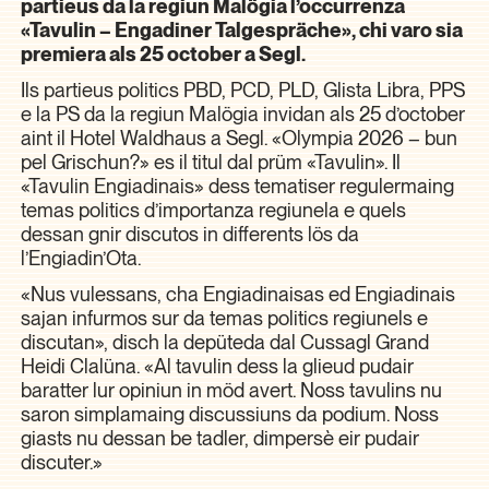
partieus da la regiun Malögia l’occurrenza
«Tavulin – Engadiner Talgespräche», chi varo sia
premiera als 25 october a Segl.
Ils partieus politics PBD, PCD, PLD, Glista Libra, PPS
e la PS da la regiun Malögia invidan als 25 d’october
aint il Hotel Waldhaus a Segl. «Olympia 2026 – bun
pel Grischun?» es il titul dal prüm «Tavulin». Il
«Tavulin Engiadinais» dess tematiser regulermaing
temas politics d’importanza regiunela e quels
dessan gnir discutos in differents lös da
l’Engiadin’Ota.
«Nus vulessans, cha Engiadinaisas ed Engiadinais
sajan infurmos sur da temas politics regiunels e
discutan», disch la depüteda dal Cussagl Grand
Heidi Clalüna. «Al tavulin dess la glieud pudair
baratter lur opiniun in möd avert. Noss tavulins nu
saron simplamaing discussiuns da podium. Noss
giasts nu dessan be tadler, dimpersè eir pudair
discuter.»