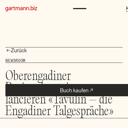
Zurück
NEWSROOM
Oberengadiner
Regionalparteien
Buch kaufen
lancieren «Tavulin – die
Engadiner Talgespräche»