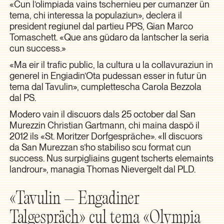
«Cun l’olimpiada vains tschernieu per cumanzer ün
tema, chi interessa la populaziun», declera il
president regiunel dal partieu PPS, Gian Marco
Tomaschett. «Que ans güdaro da lantscher la seria
cun success.»
«Ma eir il trafic public, la cultura u la collavuraziun in
generel in Engiadin’Ota pudessan esser in futur ün
tema dal Tavulin», cumplettescha Carola Bezzola
dal PS.
Modero vain il discuors dals 25 october dal San
Murezzin Christian Gartmann, chi maina daspö il
2012 ils «St. Moritzer Dorfgespräche». «Il discuors
da San Murezzan s’ho stabiliso scu format cun
success. Nus surpigliains gugent tscherts elemaints
landrour», managia Thomas Nievergelt dal PLD.
«Tavulin – Engadiner
Talgespräch» cul tema «Olympia