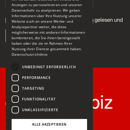
Anzeigen zu personalisieren und unseren
Datenverkehr zu analysieren. Wir geben
Informationen über Ihre Nutzung unserer
Ich habe die
Datenschutzerklärung
gelesen und
Website auch an unsere Werbe- und
verstanden.
Analysepartner weiter, die diese
möglicherweise mit anderen Informationen
kombinieren, die Sie ihnen bereitgestellt
haben oder die sie im Rahmen Ihrer
Nutzung ihrer Dienste gesammelt haben.
Datenschutzrichtlinie
UNBEDINGT ERFORDERLICH
PERFORMANCE
TARGETING
FUNKTIONALITÄT
UNKLASSIFIZIERTE
Christian
Gartmann AG
ALLE AKZEPTIEREN