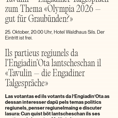
zum Thema «Olympia 2026 –
gut für Graubünden?»
25. Oktober, 20:00 Uhr, Hotel Waldhaus Sils. Der
Eintritt ist frei.
Ils partieus regiunels da
l’Engiadin’Ota lantscheschan il
«Tavulin – die Engadiner
Talgespräche»
Las votantas ed ils votants da l’Engiadin’Ota as
dessan interesser dapü pels temas politics
regiunels, penser regiunelmaing e discuter
lasura: Cun quist böt lantscheschan ils ses