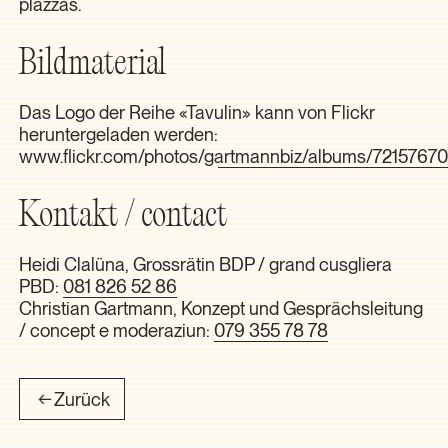
plazzas.
Bildmaterial
Das Logo der Reihe «Tavulin» kann von Flickr
heruntergeladen werden:
www.flickr.com/photos/gartmannbiz/albums/721576
Kontakt / contact
Heidi Clalüna, Grossrätin BDP / grand cusgliera
PBD:
081 826 52 86
Christian Gartmann, Konzept und Gesprächsleitung
/ concept e moderaziun:
079 355 78 78
Zurück